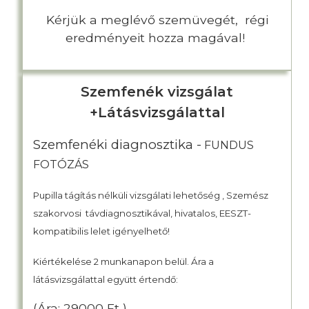
Kérjük a meglévő szemüvegét, régi
eredményeit hozza magával!
Szemfenék vizsgálat
+Látásvizsgálattal
Szemfenéki diagnosztika -
FUNDUS
FOTÓZÁS
Pupilla tágítás nélküli vizsgálati lehetőség ,
Szemész
szakorvosi távdiagnosztikával,
hivatalos, EESZT-
kompatibilis lelet igényelhető!
Kiértékelése 2 munkanapon belül. Ára a
látásvizsgálattal együtt értendő:
(Ára: 29000 Ft )