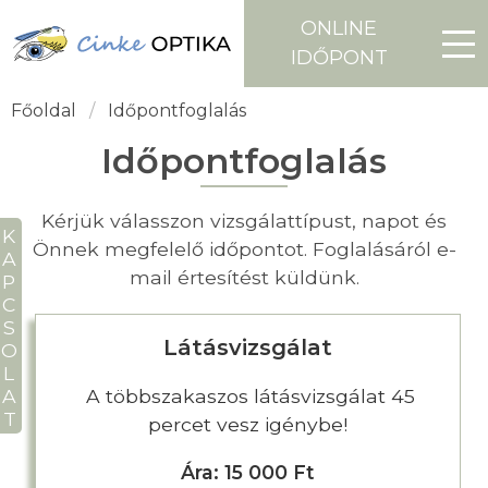
ONLINE
IDŐPONT
Főoldal
Időpontfoglalás
Időpontfoglalás
Kérjük válasszon vizsgálattípust, napot és
APCSOLAT
Önnek megfelelő időpontot. Foglalásáról e-
mail értesítést küldünk.
Látásvizsgálat
A többszakaszos látásvizsgálat 45
percet vesz igénybe!
Ára: 15 000 Ft