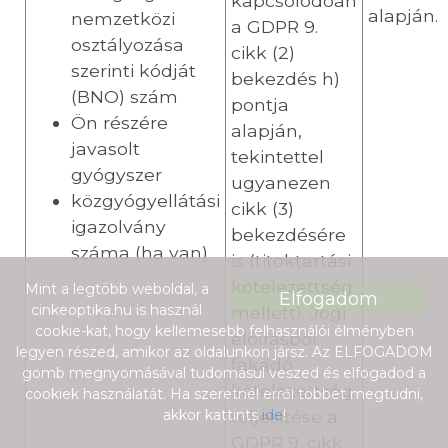
kapcsolódóan
alapján.
nemzetközi
a GDPR 9.
osztályozása
cikk (2)
szerinti kódját
bekezdés h)
(BNO) szám
pontja
Ön részére
alapján,
javasolt
tekintettel
gyógyszer
ugyanezen
közgyógyellátási
cikk (3)
igazolvány
bekezdésére
száma (ha van)
is (titoktartási
kötelezettség
Mint a legtöbb weboldal, a
Elfogadom
cinkeoptika.hu is használ
mellett). Jogi
cookie-kat, hogy kellemesebb felhasználói élményben
előírásból
legyen részed, amikor az oldalunkon jársz. Az ELFOGADOM
fakadó
gomb megnyomásával tudomásul veszed és elfogadod a
kötelezettség
cookiek használatát. Ha szeretnél erről többet megtudni,
teljesítése a
akkor kattints
ide
!
GDPR 9. cikk