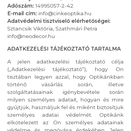
Adószám:
14995057-2-42
E-mail cím:
info@cinkeoptika.hu
Adatvédelmi tisztviselő elérhetőségei:
Sztancsik Viktória, Szathmári Petra
info@neodecor.hu
ADATKEZELÉSI TÁJÉKOZTATÓ TARTALMA
A jelen adatkezelési tájékoztató célja
(„Adatkezelési tájékoztató”), hogy Ön
tisztában legyen azzal, hogy Optikánkban
történő vásárlás során, illetve
szolgáltatásainak igénybevétele során
milyen személyes adatait, hogyan és mire
gyűjtjük, használjuk fel és miként biztosítjuk
személyes adatai védelmét. Optikánk
elkötelezett az Ön személyes adatainak
védelme és megóvása érdekében. Jelen