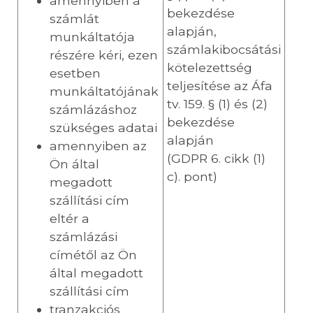
amennyiben a
bekezdése
számlát
alapján,
munkáltatója
számlakibocsátási
részére kéri, ezen
kötelezettség
esetben
teljesítése az Áfa
munkáltatójának
tv. 159. § (1) és (2)
számlázáshoz
bekezdése
szükséges adatai
alapján
amennyiben az
(GDPR 6. cikk (1)
Ön által
c). pont)
megadott
szállítási cím
eltér a
számlázási
címétől az Ön
által megadott
szállítási cím
tranzakciós