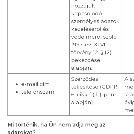
hozzájuk
kapcsolódó
személyes adatok
kezeléséről és
védelméről szóló
1997. évi XLVII.
törvény 12. § (2)
bekezdése
alapján.
Szerződés
A s
e-mail cím
teljesítése (GDPR
meg
telefonszám
6. cikk (1) b). pont
szá
alapján)
évi
me
Mi történik, ha Ön nem adja meg az
adatokat?