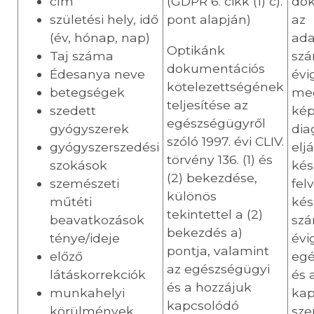
cím
(GDPR 6. cikk (1) c).
dok
születési hely, idő
pont alapján)
az
(év, hónap, nap)
ada
Optikánk
Taj száma
szá
dokumentációs
Édesanya neve
évi
kötelezettségének
betegségek
meg
teljesítése az
szedett
kép
egészségügyről
gyógyszerek
dia
szóló 1997. évi CLIV.
gyógyszerszedési
elj
törvény 136. (1) és
szokások
kés
(2) bekezdése,
szemészeti
fel
különös
műtéti
kés
tekintettel a (2)
beavatkozások
szá
bekezdés a)
ténye/ideje
évi
pontja, valamint
előző
egé
az egészségügyi
látáskorrekciók
és 
és a hozzájuk
munkahelyi
kap
kapcsolódó
körülmények
sze