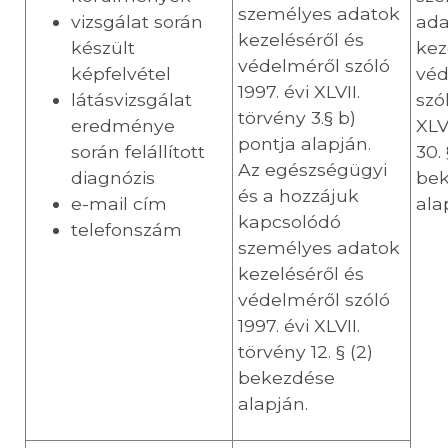
személyes adatok
vizsgálat során
ada
kezeléséről és
készült
kez
védelméről szóló
képfelvétel
véd
1997. évi XLVII.
látásvizsgálat
szó
törvény 3.§ b)
eredménye
XLV
pontja alapján.
során felállított
30. 
Az egészségügyi
diagnózis
be
és a hozzájuk
e-mail cím
ala
kapcsolódó
telefonszám
személyes adatok
kezeléséről és
védelméről szóló
1997. évi XLVII.
törvény 12. § (2)
bekezdése
alapján.