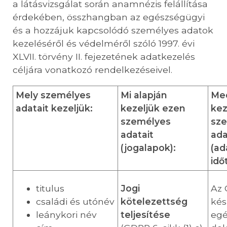
a látásvizsgálat során anamnézis felállítása
érdekében, összhangban az egészségügyi
és a hozzájuk kapcsolódó személyes adatok
kezeléséről és védelméről szóló 1997. évi
XLVII. törvény II. fejezetének adatkezelés
céljára vonatkozó rendelkezéseivel.
Mely személyes
Mi alapján
Me
adatait kezeljük:
kezeljük ezen
kez
személyes
sz
adatait
ada
(jogalapok):
(ad
idő
titulus
Jogi
Az 
családi és utónév
kötelezettség
kés
leánykori név
teljesítése
egé