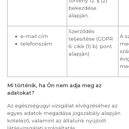
törvény 12. § (2)
bekezdése
alapján.
Szerződés
e-mail cím
A s
teljesítése (GDPR
telefonszám
meg
6. cikk (1) b). pont
szá
alapján)
évi
me
Mi történik, ha Ön nem adja meg az
adatokat?
Az egészségügyi vizsgálat elvégzéséhez az
egyes adatok megadása jogszabály alapján
kötelező, valamint az általunk nyújtott
látásvizsgálati szolgáltatás