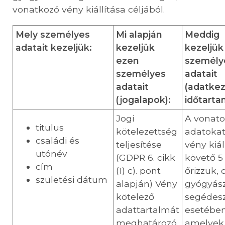
vonatkozó vény kiállítása céljából.
Mely személyes
Mi alapján
Meddig
adatait kezeljük:
kezeljük
kezeljük
ezen
személy
személyes
adatait
adatait
(adatkez
(jogalapok):
időtarta
Jogi
A vonato
titulus
kötelezettség
adatokat
családi és
teljesítése
vény kiál
utónév
(GDPR 6. cikk
követő 5
cím
(1) c). pont
őrizzük, 
születési dátum
alapján) Vény
gyógyász
kötelező
segédes
adattartalmát
esetében
meghatározó,
amelyek