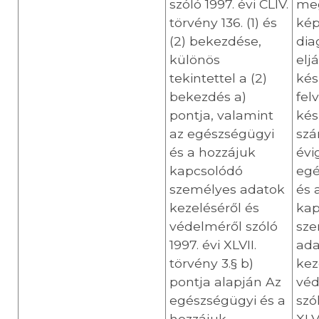
szóló 1997. évi CLIV.
meg
törvény 136. (1) és
kép
(2) bekezdése,
dia
különös
elj
tekintettel a (2)
kés
bekezdés a)
fel
pontja, valamint
kés
az egészségügyi
szá
és a hozzájuk
évi
kapcsolódó
egé
személyes adatok
és 
kezeléséről és
kap
védelméről szóló
sze
1997. évi XLVII.
ada
törvény 3.§ b)
kez
pontja alapján Az
véd
egészségügyi és a
szó
hozzájuk
XLV