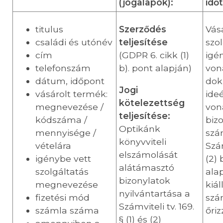
(jogalapok):
idő
titulus
Szerződés
Vásá
családi és utónév
teljesítése
szo
cím
(GDPR 6. cikk (1)
igé
telefonszám
b). pont alapján)
von
dátum, időpont
dok
Jogi
vásárolt termék:
ide
kötelezettség
megnevezése /
von
teljesítése:
kódszáma /
bizo
Optikánk
mennyisége /
szá
könyvviteli
vételára
Szám
elszámolását
igénybe vett
(2)
alátámasztó
szolgáltatás
alap
bizonylatok
megnevezése
kiál
nyilvántartása a
fizetési mód
szá
Számviteli tv. 169.
számla száma
őri
§ (1) és (2)