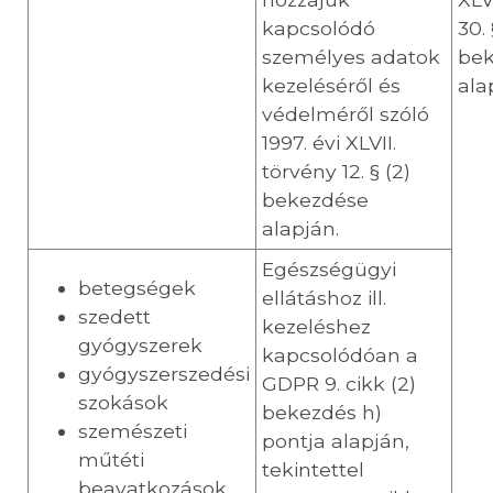
kapcsolódó
30. 
személyes adatok
be
kezeléséről és
ala
védelméről szóló
1997. évi XLVII.
törvény 12. § (2)
bekezdése
alapján.
Egészségügyi
betegségek
ellátáshoz ill.
szedett
kezeléshez
gyógyszerek
kapcsolódóan a
gyógyszerszedési
GDPR 9. cikk (2)
szokások
bekezdés h)
szemészeti
pontja alapján,
műtéti
tekintettel
beavatkozások