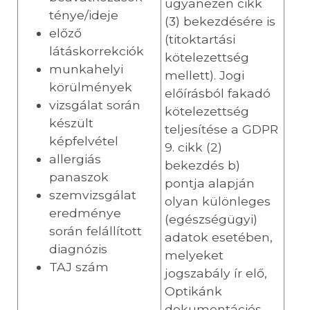
ugyanezen cikk
ténye/ideje
(3) bekezdésére is
előző
(titoktartási
látáskorrekciók
kötelezettség
munkahelyi
mellett). Jogi
körülmények
előírásból fakadó
vizsgálat során
kötelezettség
készült
teljesítése a GDPR
képfelvétel
9. cikk (2)
allergiás
bekezdés b)
panaszok
pontja alapján
szemvizsgálat
olyan különleges
eredménye
(egészségügyi)
során felállított
adatok esetében,
diagnózis
melyeket
TAJ szám
jogszabály ír elő,
Optikánk
dokumentációs