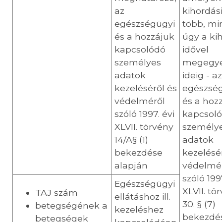
az
kihordási
egészségügyi
több, min
és a hozzájuk
úgy a ki
kapcsolódó
idővel
személyes
megegy
adatok
ideig - az
kezeléséről és
egészsé
védelméről
és a hoz
szóló 1997. évi
kapcsol
XLVII. törvény
személy
14/A§ (1)
adatok
bekezdése
kezelésé
alapján
védelmé
szóló 199
Egészségügyi
XLVII. tö
TAJ szám
ellátáshoz ill.
30. § (7)
betegségének a
kezeléshez
bekezdé
betegségek