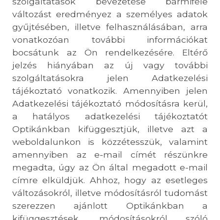
szolgáltatások bevezetése bármiféle
változást eredményez a személyes adatok
gyűjtésében, illetve felhasználásában, arra
vonatkozóan további információkat
bocsátunk az Ön rendelkezésére. Eltérő
jelzés hiányában az új vagy további
szolgáltatásokra jelen Adatkezelési
tájékoztató vonatkozik. Amennyiben jelen
Adatkezelési tájékoztató módosításra kerül,
a hatályos adatkezelési tájékoztatót
Optikánkban kifüggesztjük, illetve azt a
weboldalunkon is közzétesszük, valamint
amennyiben az e-mail címét részünkre
megadta, úgy az Ön által megadott e-mail
címre elküldjük. Ahhoz, hogy az esetleges
változásokról, illetve módosításról tudomást
szerezzen ajánlott Optikánkban a
kifüggesztések, módosításokról szóló