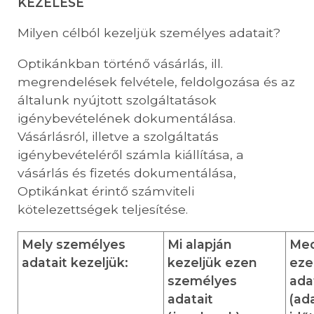
KEZELÉSE
Milyen célból kezeljük személyes adatait?
Optikánkban történő vásárlás, ill.
megrendelések felvétele, feldolgozása és az
általunk nyújtott szolgáltatások
igénybevételének dokumentálása.
Vásárlásról, illetve a szolgáltatás
igénybevételéről számla kiállítása, a
vásárlás és fizetés dokumentálása,
Optikánkat érintő számviteli
kötelezettségek teljesítése.
Mely személyes
Mi alapján
Med
adatait kezeljük:
kezeljük ezen
eze
személyes
ada
adatait
(ad