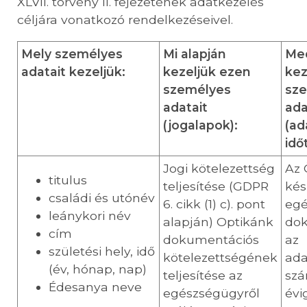
XLVII. törvény II. fejezetének adatkezelés
céljára vonatkozó rendelkezéseivel.
Mely személyes
Mi alapján
Me
adatait kezeljük:
kezeljük ezen
kez
személyes
sz
adatait
ada
(jogalapok):
(ad
idő
Jogi kötelezettség
Az 
titulus
teljesítése (GDPR
kés
családi és utónév
6. cikk (1) c). pont
egé
leánykori név
alapján) Optikánk
dok
cím
dokumentációs
az
születési hely, idő
kötelezettségének
ada
(év, hónap, nap)
teljesítése az
szá
Édesanya neve
egészségügyről
évi