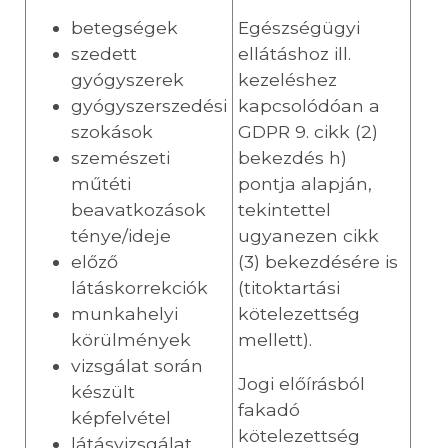
betegségek
Egészségügyi
szedett
ellátáshoz ill.
gyógyszerek
kezeléshez
gyógyszerszedési
kapcsolódóan a
szokások
GDPR 9. cikk (2)
szemészeti
bekezdés h)
műtéti
pontja alapján,
beavatkozások
tekintettel
ténye/ideje
ugyanezen cikk
előző
(3) bekezdésére is
látáskorrekciók
(titoktartási
munkahelyi
kötelezettség
körülmények
mellett).
vizsgálat során
Jogi előírásból
készült
fakadó
képfelvétel
kötelezettség
látásvizsgálat