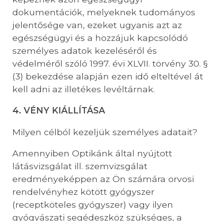
dokumentációk, melyeknek tudományos
jelentősége van, ezeket ugyanis azt az
egészségügyi és a hozzájuk kapcsolódó
személyes adatok kezeléséről és
védelméről szóló 1997. évi XLVII. törvény 30. §
(3) bekezdése alapján ezen idő elteltével át
kell adni az illetékes levéltárnak.
4. VÉNY KIÁLLÍTÁSA
Milyen célból kezeljük személyes adatait?
Amennyiben Optikánk által nyújtott
látásvizsgálat ill. szemvizsgálat
eredményeképpen az Ön számára orvosi
rendelvényhez kötött gyógyszer
(receptköteles gyógyszer) vagy ilyen
gyógyászati segédeszköz szükséges, a